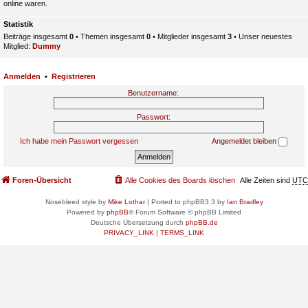
online waren.
Statistik
Beiträge insgesamt
0
• Themen insgesamt
0
• Mitglieder insgesamt
3
• Unser neuestes
Mitglied:
Dummy
Anmelden
•
Registrieren
Benutzername:
Passwort:
Ich habe mein Passwort vergessen
Angemeldet bleiben
Foren-Übersicht
Alle Cookies des Boards löschen
Alle Zeiten sind
UTC
Nosebleed style by
Mike Lothar
| Ported to phpBB3.3 by
Ian Bradley
Powered by
phpBB
® Forum Software © phpBB Limited
Deutsche Übersetzung durch
phpBB.de
PRIVACY_LINK
|
TERMS_LINK