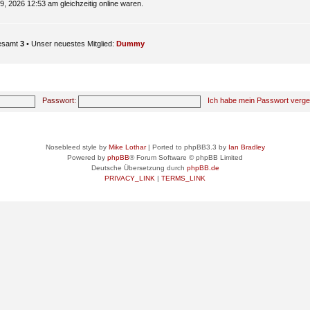
, 2026 12:53 am gleichzeitig online waren.
gesamt
3
• Unser neuestes Mitglied:
Dummy
Passwort:
Ich habe mein Passwort verg
Nosebleed style by
Mike Lothar
| Ported to phpBB3.3 by
Ian Bradley
Powered by
phpBB
® Forum Software © phpBB Limited
Deutsche Übersetzung durch
phpBB.de
PRIVACY_LINK
|
TERMS_LINK