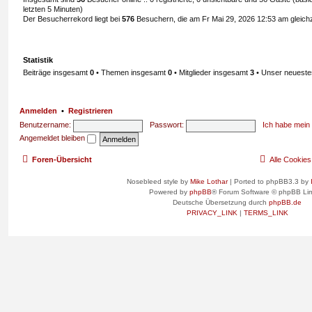
letzten 5 Minuten)
Der Besucherrekord liegt bei
576
Besuchern, die am Fr Mai 29, 2026 12:53 am gleichze
Statistik
Beiträge insgesamt
0
• Themen insgesamt
0
• Mitglieder insgesamt
3
• Unser neuestes
Anmelden
•
Registrieren
Benutzername:
Passwort:
Ich habe mein
Angemeldet bleiben
Foren-Übersicht
Alle Cookie
Nosebleed style by
Mike Lothar
| Ported to phpBB3.3 by
Powered by
phpBB
® Forum Software © phpBB Lim
Deutsche Übersetzung durch
phpBB.de
PRIVACY_LINK
|
TERMS_LINK