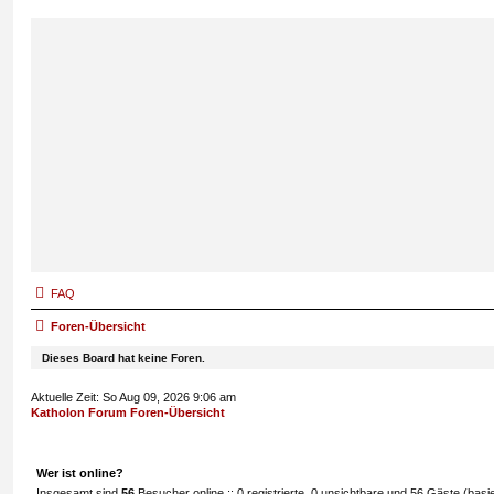
FAQ
Foren-Übersicht
Dieses Board hat keine Foren.
Aktuelle Zeit: So Aug 09, 2026 9:06 am
Katholon Forum Foren-Übersicht
Wer ist online?
Insgesamt sind
56
Besucher online :: 0 registrierte, 0 unsichtbare und 56 Gäste (bas