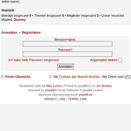
online waren.
Statistik
Beiträge insgesamt
0
• Themen insgesamt
0
• Mitglieder insgesamt
3
• Unser neuestes
Mitglied:
Dummy
Anmelden
•
Registrieren
Benutzername:
Passwort:
Ich habe mein Passwort vergessen
Angemeldet bleiben
Foren-Übersicht
Alle Cookies des Boards löschen
Alle Zeiten sind
UTC
Nosebleed style by
Mike Lothar
| Ported to phpBB3.3 by
Ian Bradley
Powered by
phpBB
® Forum Software © phpBB Limited
Deutsche Übersetzung durch
phpBB.de
PRIVACY_LINK
|
TERMS_LINK