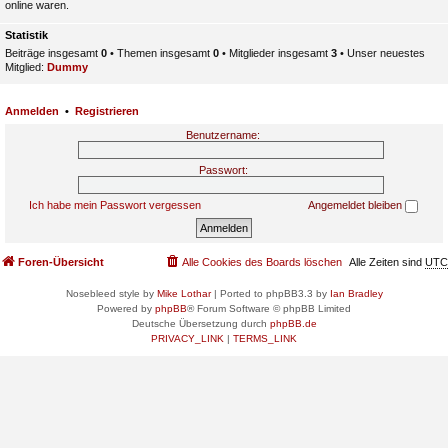
online waren.
Statistik
Beiträge insgesamt
0
• Themen insgesamt
0
• Mitglieder insgesamt
3
• Unser neuestes
Mitglied:
Dummy
Anmelden
•
Registrieren
Benutzername:
Passwort:
Ich habe mein Passwort vergessen
Angemeldet bleiben
Foren-Übersicht
Alle Cookies des Boards löschen
Alle Zeiten sind
UTC
Nosebleed style by
Mike Lothar
| Ported to phpBB3.3 by
Ian Bradley
Powered by
phpBB
® Forum Software © phpBB Limited
Deutsche Übersetzung durch
phpBB.de
PRIVACY_LINK
|
TERMS_LINK