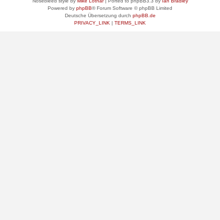
Nosebleed style by
Mike Lothar
| Ported to phpBB3.3 by
Ian Bradley
Powered by
phpBB
® Forum Software © phpBB Limited
Deutsche Übersetzung durch
phpBB.de
PRIVACY_LINK
|
TERMS_LINK