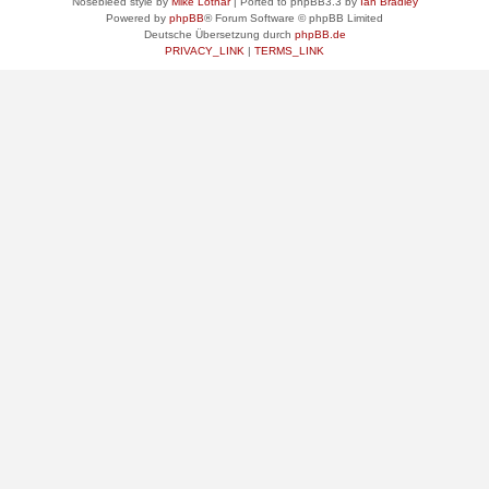
Nosebleed style by
Mike Lothar
| Ported to phpBB3.3 by
Ian Bradley
Powered by
phpBB
® Forum Software © phpBB Limited
Deutsche Übersetzung durch
phpBB.de
PRIVACY_LINK
|
TERMS_LINK