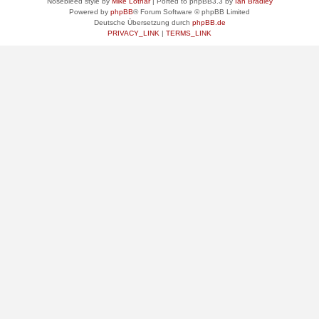
Nosebleed style by
Mike Lothar
| Ported to phpBB3.3 by
Ian Bradley
Powered by
phpBB
® Forum Software © phpBB Limited
Deutsche Übersetzung durch
phpBB.de
PRIVACY_LINK
|
TERMS_LINK