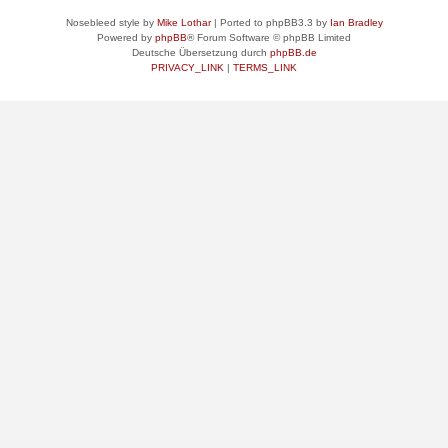
Nosebleed style by
Mike Lothar
| Ported to phpBB3.3 by
Ian Bradley
Powered by
phpBB
® Forum Software © phpBB Limited
Deutsche Übersetzung durch
phpBB.de
PRIVACY_LINK
|
TERMS_LINK