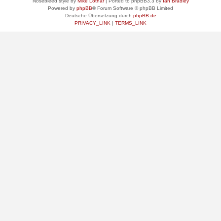
Nosebleed style by
Mike Lothar
| Ported to phpBB3.3 by
Ian Bradley
Powered by
phpBB
® Forum Software © phpBB Limited
Deutsche Übersetzung durch
phpBB.de
PRIVACY_LINK
|
TERMS_LINK