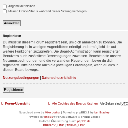
Angemeldet bleiben
Meinen Online-Status während dieser Sitzung verbergen
Registrieren
Du musst in diesem Forum registriert sein, um dich anmelden zu können. Die
Registrierung ist in wenigen Augenblicken erledigt und ermöglicht dir, auf
weitere Funktionen zuzugreifen. Die Board-Administration kann registrierten
Benutzern auch zusätzliche Berechtigungen zuweisen. Beachte bitte unsere
Nutzungsbedingungen und die verwandten Regelungen, bevor du dich
registrierst. Bitte beachte auch die jeweiligen Forenregeln, wenn du dich in
diesem Board bewegst.
Nutzungsbedingungen
|
Datenschutzrichtlinie
Registrieren
Foren-Übersicht
Alle Cookies des Boards löschen
Alle Zeiten sind
UTC
Nosebleed style by
Mike Lothar
| Ported to phpBB3.3 by
Ian Bradley
Powered by
phpBB
® Forum Software © phpBB Limited
Deutsche Übersetzung durch
phpBB.de
PRIVACY_LINK
|
TERMS_LINK