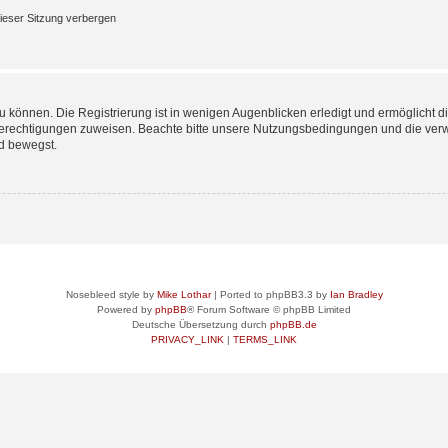
ieser Sitzung verbergen
 können. Die Registrierung ist in wenigen Augenblicken erledigt und ermöglicht di
 Berechtigungen zuweisen. Beachte bitte unsere Nutzungsbedingungen und die verwa
d bewegst.
Nosebleed style by
Mike Lothar
| Ported to phpBB3.3 by
Ian Bradley
Powered by
phpBB
® Forum Software © phpBB Limited
Deutsche Übersetzung durch
phpBB.de
PRIVACY_LINK
|
TERMS_LINK