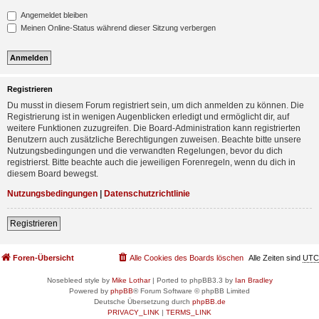
Angemeldet bleiben
Meinen Online-Status während dieser Sitzung verbergen
Registrieren
Du musst in diesem Forum registriert sein, um dich anmelden zu können. Die
Registrierung ist in wenigen Augenblicken erledigt und ermöglicht dir, auf
weitere Funktionen zuzugreifen. Die Board-Administration kann registrierten
Benutzern auch zusätzliche Berechtigungen zuweisen. Beachte bitte unsere
Nutzungsbedingungen und die verwandten Regelungen, bevor du dich
registrierst. Bitte beachte auch die jeweiligen Forenregeln, wenn du dich in
diesem Board bewegst.
Nutzungsbedingungen
|
Datenschutzrichtlinie
Registrieren
Foren-Übersicht
Alle Cookies des Boards löschen
Alle Zeiten sind
UTC
Nosebleed style by
Mike Lothar
| Ported to phpBB3.3 by
Ian Bradley
Powered by
phpBB
® Forum Software © phpBB Limited
Deutsche Übersetzung durch
phpBB.de
PRIVACY_LINK
|
TERMS_LINK