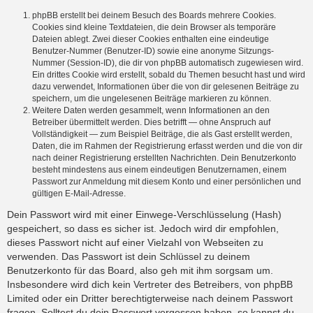
phpBB erstellt bei deinem Besuch des Boards mehrere Cookies.
Cookies sind kleine Textdateien, die dein Browser als temporäre
Dateien ablegt. Zwei dieser Cookies enthalten eine eindeutige
Benutzer-Nummer (Benutzer-ID) sowie eine anonyme Sitzungs-
Nummer (Session-ID), die dir von phpBB automatisch zugewiesen wird.
Ein drittes Cookie wird erstellt, sobald du Themen besucht hast und wird
dazu verwendet, Informationen über die von dir gelesenen Beiträge zu
speichern, um die ungelesenen Beiträge markieren zu können.
Weitere Daten werden gesammelt, wenn Informationen an den
Betreiber übermittelt werden. Dies betrifft — ohne Anspruch auf
Vollständigkeit — zum Beispiel Beiträge, die als Gast erstellt werden,
Daten, die im Rahmen der Registrierung erfasst werden und die von dir
nach deiner Registrierung erstellten Nachrichten. Dein Benutzerkonto
besteht mindestens aus einem eindeutigen Benutzernamen, einem
Passwort zur Anmeldung mit diesem Konto und einer persönlichen und
gültigen E-Mail-Adresse.
Dein Passwort wird mit einer Einwege-Verschlüsselung (Hash)
gespeichert, so dass es sicher ist. Jedoch wird dir empfohlen,
dieses Passwort nicht auf einer Vielzahl von Webseiten zu
verwenden. Das Passwort ist dein Schlüssel zu deinem
Benutzerkonto für das Board, also geh mit ihm sorgsam um.
Insbesondere wird dich kein Vertreter des Betreibers, von phpBB
Limited oder ein Dritter berechtigterweise nach deinem Passwort
fragen. Solltest du dein Passwort vergessen haben, so kannst du