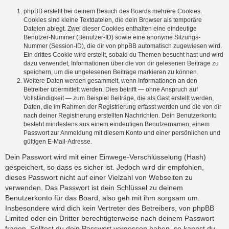
phpBB erstellt bei deinem Besuch des Boards mehrere Cookies.
Cookies sind kleine Textdateien, die dein Browser als temporäre
Dateien ablegt. Zwei dieser Cookies enthalten eine eindeutige
Benutzer-Nummer (Benutzer-ID) sowie eine anonyme Sitzungs-
Nummer (Session-ID), die dir von phpBB automatisch zugewiesen wird.
Ein drittes Cookie wird erstellt, sobald du Themen besucht hast und wird
dazu verwendet, Informationen über die von dir gelesenen Beiträge zu
speichern, um die ungelesenen Beiträge markieren zu können.
Weitere Daten werden gesammelt, wenn Informationen an den
Betreiber übermittelt werden. Dies betrifft — ohne Anspruch auf
Vollständigkeit — zum Beispiel Beiträge, die als Gast erstellt werden,
Daten, die im Rahmen der Registrierung erfasst werden und die von dir
nach deiner Registrierung erstellten Nachrichten. Dein Benutzerkonto
besteht mindestens aus einem eindeutigen Benutzernamen, einem
Passwort zur Anmeldung mit diesem Konto und einer persönlichen und
gültigen E-Mail-Adresse.
Dein Passwort wird mit einer Einwege-Verschlüsselung (Hash)
gespeichert, so dass es sicher ist. Jedoch wird dir empfohlen,
dieses Passwort nicht auf einer Vielzahl von Webseiten zu
verwenden. Das Passwort ist dein Schlüssel zu deinem
Benutzerkonto für das Board, also geh mit ihm sorgsam um.
Insbesondere wird dich kein Vertreter des Betreibers, von phpBB
Limited oder ein Dritter berechtigterweise nach deinem Passwort
fragen. Solltest du dein Passwort vergessen haben, so kannst du