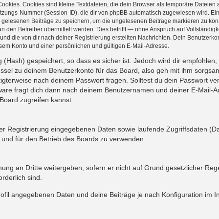
okies. Cookies sind kleine Textdateien, die dein Browser als temporäre Dateien a
ungs-Nummer (Session-ID), die dir von phpBB automatisch zugewiesen wird. Ein dr
ir gelesenen Beiträge zu speichern, um die ungelesenen Beiträge markieren zu kö
en Betreiber übermittelt werden. Dies betrifft — ohne Anspruch auf Vollständigkei
und die von dir nach deiner Registrierung erstellten Nachrichten. Dein Benutzerk
em Konto und einer persönlichen und gültigen E-Mail-Adresse.
(Hash) gespeichert, so dass es sicher ist. Jedoch wird dir empfohlen, 
ssel zu deinem Benutzerkonto für das Board, also geh mit ihm sorgsam
htigterweise nach deinem Passwort fragen. Solltest du dein Passwort v
are fragt dich dann nach deinem Benutzernamen und deiner E-Mail-Ad
Board zugreifen kannst.
der Registrierung eingegebenen Daten sowie laufende Zugriffsdaten (D
 und für den Betrieb des Boards zu verwenden.
ung an Dritte weitergeben, sofern er nicht auf Grund gesetzlicher Rege
rderlich sind.
rofil angegebenen Daten und deine Beiträge je nach Konfiguration im I