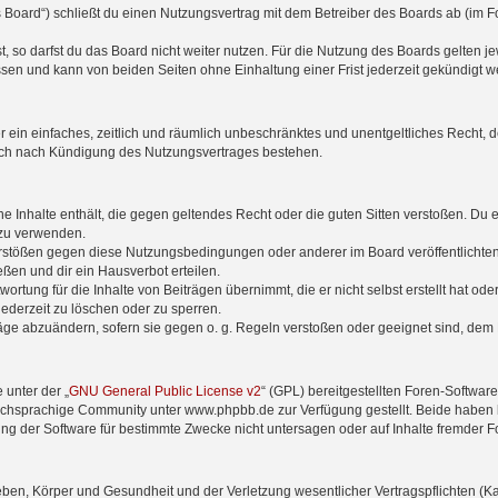
 Board“) schließt du einen Nutzungsvertrag mit dem Betreiber des Boards ab (im F
 so darfst du das Board nicht weiter nutzen. Für die Nutzung des Boards gelten jew
sen und kann von beiden Seiten ohne Einhaltung einer Frist jederzeit gekündigt w
ber ein einfaches, zeitlich und räumlich unbeschränktes und unentgeltliches Recht
auch nach Kündigung des Nutzungsvertrages bestehen.
ine Inhalte enthält, die gegen geltendes Recht oder die guten Sitten verstoßen. Du 
 zu verwenden.
erstößen gegen diese Nutzungsbedingungen oder anderer im Board veröffentlichte
ßen und dir ein Hausverbot erteilen.
ortung für die Inhalte von Beiträgen übernimmt, die er nicht selbst erstellt hat od
jederzeit zu löschen oder zu sperren.
räge abzuändern, sofern sie gegen o. g. Regeln verstoßen oder geeignet sind, dem
 unter der „
GNU General Public License v2
“ (GPL) bereitgestellten Foren-Softwa
chsprachige Community unter www.phpbb.de zur Verfügung gestellt. Beide haben ke
g der Software für bestimmte Zwecke nicht untersagen oder auf Inhalte fremder F
ben, Körper und Gesundheit und der Verletzung wesentlicher Vertragspflichten (Kard