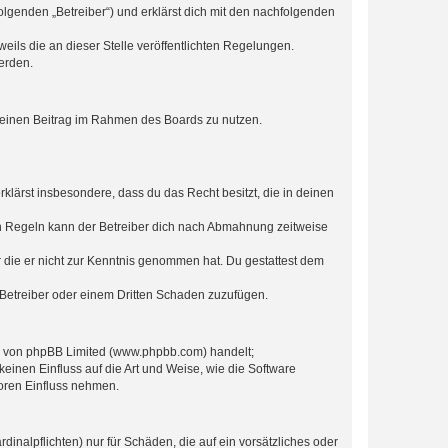
olgenden „Betreiber“) und erklärst dich mit den nachfolgenden
eils die an dieser Stelle veröffentlichten Regelungen.
erden.
, deinen Beitrag im Rahmen des Boards zu nutzen.
erklärst insbesondere, dass du das Recht besitzt, die in deinen
n Regeln kann der Betreiber dich nach Abmahnung zeitweise
er die er nicht zur Kenntnis genommen hat. Du gestattest dem
 Betreiber oder einem Dritten Schaden zuzufügen.
re von phpBB Limited (www.phpbb.com) handelt;
inen Einfluss auf die Art und Weise, wie die Software
oren Einfluss nehmen.
inalpflichten) nur für Schäden, die auf ein vorsätzliches oder