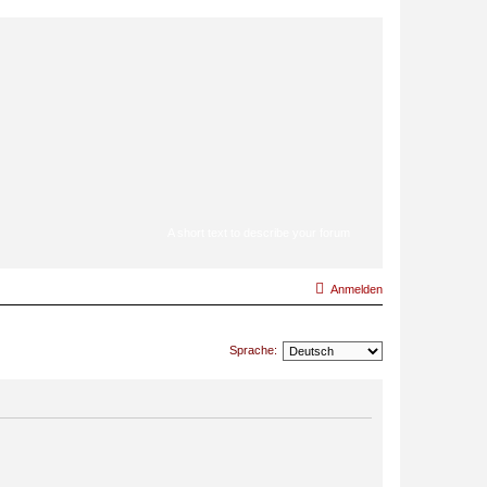
A short text to describe your forum
Anmelden
Sprache: