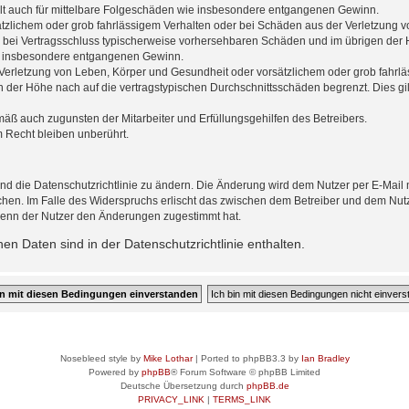
gilt auch für mittelbare Folgeschäden wie insbesondere entgangenen Gewinn.
ätzlichem oder grob fahrlässigem Verhalten oder bei Schäden aus der Verletzung 
 die bei Vertragsschluss typischerweise vorhersehbaren Schäden und im übrigen de
wie insbesondere entgangenen Gewinn.
erletzung von Leben, Körper und Gesundheit oder vorsätzlichem oder grob fahrläs
der Höhe nach auf die vertragstypischen Durchschnittsschäden begrenzt. Dies gi
mäß auch zugunsten der Mitarbeiter und Erfüllungsgehilfen des Betreibers.
 Recht bleiben unberührt.
nd die Datenschutzrichtlinie zu ändern. Die Änderung wird dem Nutzer per E-Mail mi
chen. Im Falle des Widerspruchs erlischt das zwischen dem Betreiber und dem Nutze
wenn der Nutzer den Änderungen zugestimmt hat.
n Daten sind in der Datenschutzrichtlinie enthalten.
Nosebleed style by
Mike Lothar
| Ported to phpBB3.3 by
Ian Bradley
Powered by
phpBB
® Forum Software © phpBB Limited
Deutsche Übersetzung durch
phpBB.de
PRIVACY_LINK
|
TERMS_LINK