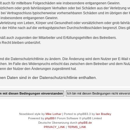
gilt auch für mittelbare Folgeschäden wie insbesondere entgangenen Gewinn.
ätzlichem oder grob fahrlässigem Verhalten oder bei Schäden aus der Verletzung 
 die bei Vertragsschluss typischerweise vorhersehbaren Schäden und im übrigen de
wie insbesondere entgangenen Gewinn.
erletzung von Leben, Körper und Gesundheit oder vorsätzlichem oder grob fahrläs
der Höhe nach auf die vertragstypischen Durchschnittsschäden begrenzt. Dies gi
mäß auch zugunsten der Mitarbeiter und Erfüllungsgehilfen des Betreibers.
 Recht bleiben unberührt.
nd die Datenschutzrichtlinie zu ändern. Die Änderung wird dem Nutzer per E-Mail mi
chen. Im Falle des Widerspruchs erlischt das zwischen dem Betreiber und dem Nutze
wenn der Nutzer den Änderungen zugestimmt hat.
n Daten sind in der Datenschutzrichtlinie enthalten.
Nosebleed style by
Mike Lothar
| Ported to phpBB3.3 by
Ian Bradley
Powered by
phpBB
® Forum Software © phpBB Limited
Deutsche Übersetzung durch
phpBB.de
PRIVACY_LINK
|
TERMS_LINK