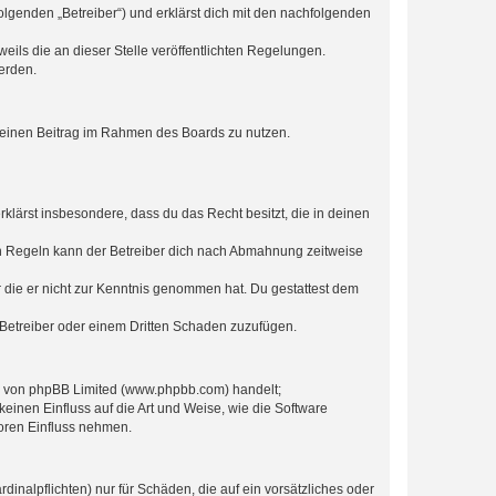
olgenden „Betreiber“) und erklärst dich mit den nachfolgenden
eils die an dieser Stelle veröffentlichten Regelungen.
erden.
, deinen Beitrag im Rahmen des Boards zu nutzen.
erklärst insbesondere, dass du das Recht besitzt, die in deinen
n Regeln kann der Betreiber dich nach Abmahnung zeitweise
er die er nicht zur Kenntnis genommen hat. Du gestattest dem
 Betreiber oder einem Dritten Schaden zuzufügen.
re von phpBB Limited (www.phpbb.com) handelt;
inen Einfluss auf die Art und Weise, wie die Software
oren Einfluss nehmen.
inalpflichten) nur für Schäden, die auf ein vorsätzliches oder