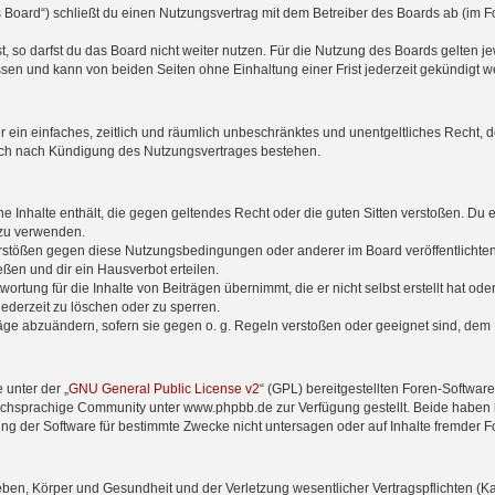
 Board“) schließt du einen Nutzungsvertrag mit dem Betreiber des Boards ab (im F
 so darfst du das Board nicht weiter nutzen. Für die Nutzung des Boards gelten jew
sen und kann von beiden Seiten ohne Einhaltung einer Frist jederzeit gekündigt w
ber ein einfaches, zeitlich und räumlich unbeschränktes und unentgeltliches Recht
auch nach Kündigung des Nutzungsvertrages bestehen.
ine Inhalte enthält, die gegen geltendes Recht oder die guten Sitten verstoßen. Du 
 zu verwenden.
erstößen gegen diese Nutzungsbedingungen oder anderer im Board veröffentlichte
ßen und dir ein Hausverbot erteilen.
ortung für die Inhalte von Beiträgen übernimmt, die er nicht selbst erstellt hat od
jederzeit zu löschen oder zu sperren.
räge abzuändern, sofern sie gegen o. g. Regeln verstoßen oder geeignet sind, dem
 unter der „
GNU General Public License v2
“ (GPL) bereitgestellten Foren-Softwa
chsprachige Community unter www.phpbb.de zur Verfügung gestellt. Beide haben ke
g der Software für bestimmte Zwecke nicht untersagen oder auf Inhalte fremder F
ben, Körper und Gesundheit und der Verletzung wesentlicher Vertragspflichten (Kard