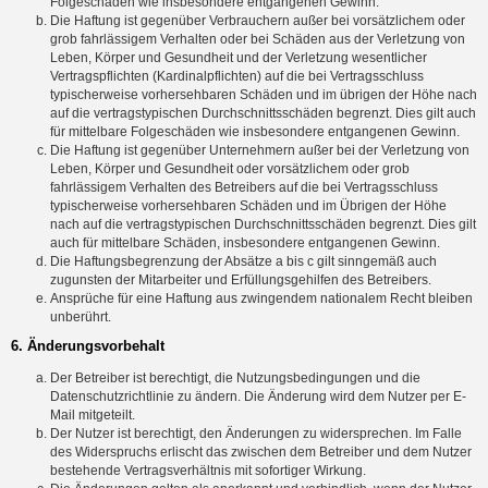
Folgeschäden wie insbesondere entgangenen Gewinn.
Die Haftung ist gegenüber Verbrauchern außer bei vorsätzlichem oder
grob fahrlässigem Verhalten oder bei Schäden aus der Verletzung von
Leben, Körper und Gesundheit und der Verletzung wesentlicher
Vertragspflichten (Kardinalpflichten) auf die bei Vertragsschluss
typischerweise vorhersehbaren Schäden und im übrigen der Höhe nach
auf die vertragstypischen Durchschnittsschäden begrenzt. Dies gilt auch
für mittelbare Folgeschäden wie insbesondere entgangenen Gewinn.
Die Haftung ist gegenüber Unternehmern außer bei der Verletzung von
Leben, Körper und Gesundheit oder vorsätzlichem oder grob
fahrlässigem Verhalten des Betreibers auf die bei Vertragsschluss
typischerweise vorhersehbaren Schäden und im Übrigen der Höhe
nach auf die vertragstypischen Durchschnittsschäden begrenzt. Dies gilt
auch für mittelbare Schäden, insbesondere entgangenen Gewinn.
Die Haftungsbegrenzung der Absätze a bis c gilt sinngemäß auch
zugunsten der Mitarbeiter und Erfüllungsgehilfen des Betreibers.
Ansprüche für eine Haftung aus zwingendem nationalem Recht bleiben
unberührt.
6. Änderungsvorbehalt
Der Betreiber ist berechtigt, die Nutzungsbedingungen und die
Datenschutzrichtlinie zu ändern. Die Änderung wird dem Nutzer per E-
Mail mitgeteilt.
Der Nutzer ist berechtigt, den Änderungen zu widersprechen. Im Falle
des Widerspruchs erlischt das zwischen dem Betreiber und dem Nutzer
bestehende Vertragsverhältnis mit sofortiger Wirkung.