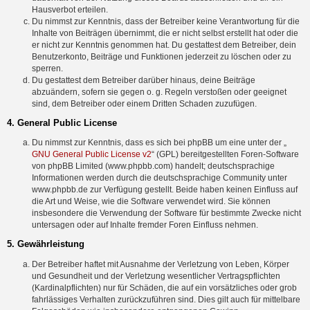
Hausverbot erteilen.
Du nimmst zur Kenntnis, dass der Betreiber keine Verantwortung für die
Inhalte von Beiträgen übernimmt, die er nicht selbst erstellt hat oder die
er nicht zur Kenntnis genommen hat. Du gestattest dem Betreiber, dein
Benutzerkonto, Beiträge und Funktionen jederzeit zu löschen oder zu
sperren.
Du gestattest dem Betreiber darüber hinaus, deine Beiträge
abzuändern, sofern sie gegen o. g. Regeln verstoßen oder geeignet
sind, dem Betreiber oder einem Dritten Schaden zuzufügen.
4. General Public License
Du nimmst zur Kenntnis, dass es sich bei phpBB um eine unter der „
GNU General Public License v2
“ (GPL) bereitgestellten Foren-Software
von phpBB Limited (www.phpbb.com) handelt; deutschsprachige
Informationen werden durch die deutschsprachige Community unter
www.phpbb.de zur Verfügung gestellt. Beide haben keinen Einfluss auf
die Art und Weise, wie die Software verwendet wird. Sie können
insbesondere die Verwendung der Software für bestimmte Zwecke nicht
untersagen oder auf Inhalte fremder Foren Einfluss nehmen.
5. Gewährleistung
Der Betreiber haftet mit Ausnahme der Verletzung von Leben, Körper
und Gesundheit und der Verletzung wesentlicher Vertragspflichten
(Kardinalpflichten) nur für Schäden, die auf ein vorsätzliches oder grob
fahrlässiges Verhalten zurückzuführen sind. Dies gilt auch für mittelbare