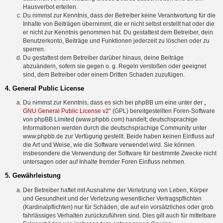
Hausverbot erteilen.
Du nimmst zur Kenntnis, dass der Betreiber keine Verantwortung für die
Inhalte von Beiträgen übernimmt, die er nicht selbst erstellt hat oder die
er nicht zur Kenntnis genommen hat. Du gestattest dem Betreiber, dein
Benutzerkonto, Beiträge und Funktionen jederzeit zu löschen oder zu
sperren.
Du gestattest dem Betreiber darüber hinaus, deine Beiträge
abzuändern, sofern sie gegen o. g. Regeln verstoßen oder geeignet
sind, dem Betreiber oder einem Dritten Schaden zuzufügen.
4. General Public License
Du nimmst zur Kenntnis, dass es sich bei phpBB um eine unter der „
GNU General Public License v2
“ (GPL) bereitgestellten Foren-Software
von phpBB Limited (www.phpbb.com) handelt; deutschsprachige
Informationen werden durch die deutschsprachige Community unter
www.phpbb.de zur Verfügung gestellt. Beide haben keinen Einfluss auf
die Art und Weise, wie die Software verwendet wird. Sie können
insbesondere die Verwendung der Software für bestimmte Zwecke nicht
untersagen oder auf Inhalte fremder Foren Einfluss nehmen.
5. Gewährleistung
Der Betreiber haftet mit Ausnahme der Verletzung von Leben, Körper
und Gesundheit und der Verletzung wesentlicher Vertragspflichten
(Kardinalpflichten) nur für Schäden, die auf ein vorsätzliches oder grob
fahrlässiges Verhalten zurückzuführen sind. Dies gilt auch für mittelbare