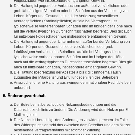
Folgeschäden wie insbesondere entgangenen Gewinn.
Die Haftung ist gegenüber Verbrauchern außer bei vorsätzlichem oder
grob fahrlässigem Verhalten oder bei Schäden aus der Verletzung von
Leben, Körper und Gesundheit und der Verletzung wesentlicher
Vertragspflichten (Kardinalpflichten) auf die bei Vertragsschluss
typischerweise vorhersehbaren Schäden und im übrigen der Höhe nach
auf die vertragstypischen Durchschnittsschäden begrenzt. Dies gilt auch
für mittelbare Folgeschäden wie insbesondere entgangenen Gewinn.
Die Haftung ist gegenüber Unternehmern außer bei der Verletzung von
Leben, Körper und Gesundheit oder vorsätzlichem oder grob
fahrlässigem Verhalten des Betreibers auf die bei Vertragsschluss
typischerweise vorhersehbaren Schäden und im Übrigen der Höhe
nach auf die vertragstypischen Durchschnittsschäden begrenzt. Dies gilt
auch für mittelbare Schäden, insbesondere entgangenen Gewinn.
Die Haftungsbegrenzung der Absätze a bis c gilt sinngemäß auch
zugunsten der Mitarbeiter und Erfüllungsgehilfen des Betreibers.
Ansprüche für eine Haftung aus zwingendem nationalem Recht bleiben
unberührt.
6. Änderungsvorbehalt
Der Betreiber ist berechtigt, die Nutzungsbedingungen und die
Datenschutzrichtlinie zu ändern. Die Änderung wird dem Nutzer per E-
Mail mitgeteilt.
Der Nutzer ist berechtigt, den Änderungen zu widersprechen. Im Falle
des Widerspruchs erlischt das zwischen dem Betreiber und dem Nutzer
bestehende Vertragsverhältnis mit sofortiger Wirkung.