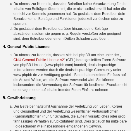
Du nimmst zur Kenntnis, dass der Betreiber keine Verantwortung für die
Inhalte von Beiträgen übernimmt, die er nicht selbst erstellt hat oder die
er nicht zur Kenntnis genommen hat. Du gestattest dem Betreiber, dein
Benutzerkonto, Beiträge und Funktionen jederzeit zu löschen oder zu
sperren.
Du gestattest dem Betreiber darüber hinaus, deine Beiträge
abzuändern, sofern sie gegen o. g. Regeln verstoßen oder geeignet
sind, dem Betreiber oder einem Dritten Schaden zuzufügen.
4. General Public License
Du nimmst zur Kenntnis, dass es sich bei phpBB um eine unter der „
GNU General Public License v2
“ (GPL) bereitgestellten Foren-Software
von phpBB Limited (www.phpbb.com) handelt; deutschsprachige
Informationen werden durch die deutschsprachige Community unter
www.phpbb.de zur Verfügung gestellt. Beide haben keinen Einfluss auf
die Art und Weise, wie die Software verwendet wird. Sie können
insbesondere die Verwendung der Software für bestimmte Zwecke nicht
untersagen oder auf Inhalte fremder Foren Einfluss nehmen.
5. Gewährleistung
Der Betreiber haftet mit Ausnahme der Verletzung von Leben, Körper
und Gesundheit und der Verletzung wesentlicher Vertragspflichten
(Kardinalpflichten) nur für Schäden, die auf ein vorsätzliches oder grob
fahrlässiges Verhalten zurückzuführen sind. Dies gilt auch für mittelbare
Folgeschäden wie insbesondere entgangenen Gewinn.