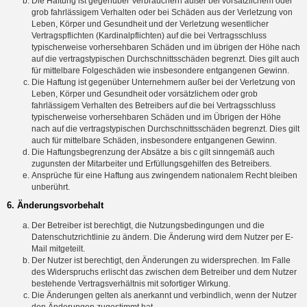
Die Haftung ist gegenüber Verbrauchern außer bei vorsätzlichem oder
grob fahrlässigem Verhalten oder bei Schäden aus der Verletzung von
Leben, Körper und Gesundheit und der Verletzung wesentlicher
Vertragspflichten (Kardinalpflichten) auf die bei Vertragsschluss
typischerweise vorhersehbaren Schäden und im übrigen der Höhe nach
auf die vertragstypischen Durchschnittsschäden begrenzt. Dies gilt auch
für mittelbare Folgeschäden wie insbesondere entgangenen Gewinn.
Die Haftung ist gegenüber Unternehmern außer bei der Verletzung von
Leben, Körper und Gesundheit oder vorsätzlichem oder grob
fahrlässigem Verhalten des Betreibers auf die bei Vertragsschluss
typischerweise vorhersehbaren Schäden und im Übrigen der Höhe
nach auf die vertragstypischen Durchschnittsschäden begrenzt. Dies gilt
auch für mittelbare Schäden, insbesondere entgangenen Gewinn.
Die Haftungsbegrenzung der Absätze a bis c gilt sinngemäß auch
zugunsten der Mitarbeiter und Erfüllungsgehilfen des Betreibers.
Ansprüche für eine Haftung aus zwingendem nationalem Recht bleiben
unberührt.
6. Änderungsvorbehalt
Der Betreiber ist berechtigt, die Nutzungsbedingungen und die
Datenschutzrichtlinie zu ändern. Die Änderung wird dem Nutzer per E-
Mail mitgeteilt.
Der Nutzer ist berechtigt, den Änderungen zu widersprechen. Im Falle
des Widerspruchs erlischt das zwischen dem Betreiber und dem Nutzer
bestehende Vertragsverhältnis mit sofortiger Wirkung.
Die Änderungen gelten als anerkannt und verbindlich, wenn der Nutzer
den Änderungen zugestimmt hat.